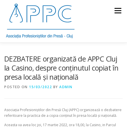
Skip
to
Menu
content
DESPRE APPC
STATUT
MEMBRI
ETICĂ
DEZBATERE organizată de APPC Cluj
la Casino, despre conținutul copiat în
presa locală și națională
COMUNICATE
BUNE PRACTICI
PREMII
POSTED ON
15/03/2022
BY
ADMIN
ANUAR 2020
Asociația Profesioniștilor din Presă Cluj (APPC) organizează o dezbatere
referitoare la practica de a copia conținut în presa locală și națională.
Aceasta va avea loc joi, 17 martie 2022, ora 18,00, la Casino, in Parcul