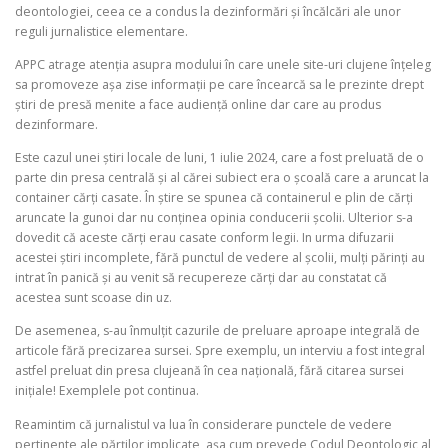
deontologiei, ceea ce a condus la dezinformări și încălcări ale unor
reguli jurnalistice elementare.
APPC atrage atenția asupra modului în care unele site-uri clujene înțeleg
sa promoveze așa zise informații pe care încearcă sa le prezinte drept
știri de presă menite a face audiență online dar care au produs
dezinformare.
Este cazul unei știri locale de luni, 1 iulie 2024, care a fost preluată de o
parte din presa centrală și al cărei subiect era o școală care a aruncat la
container cărți casate. În știre se spunea că containerul e plin de cărți
aruncate la gunoi dar nu conținea opinia conducerii școlii. Ulterior s-a
dovedit că aceste cărți erau casate conform legii. In urma difuzarii
acestei știri incomplete, fără punctul de vedere al școlii, mulți părinți au
intrat în panică și au venit să recupereze cărți dar au constatat că
acestea sunt scoase din uz.
De asemenea, s-au înmulțit cazurile de preluare aproape integrală de
articole fără precizarea sursei. Spre exemplu, un interviu a fost integral
astfel preluat din presa clujeană în cea națională, fără citarea sursei
inițiale! Exemplele pot continua.
Reamintim că jurnalistul va lua în considerare punctele de vedere
pertinente ale părţilor implicate, așa cum prevede Codul Deontologic al