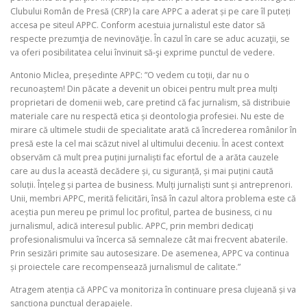
Clubului Român de Presă (CRP) la care APPC a aderat și pe care îl puteți
accesa pe siteul APPC. Conform acestuia jurnalistul este dator să
respecte prezumţia de nevinovăţie. În cazul în care se aduc acuzaţii, se
va oferi posibilitatea celui învinuit să-şi exprime punctul de vedere.
Antonio Miclea, președinte APPC: ”O vedem cu toții, dar nu o
recunoaștem! Din păcate a devenit un obicei pentru mult prea mulți
proprietari de domenii web, care pretind că fac jurnalism, să distribuie
materiale care nu respectă etica și deontologia profesiei. Nu este de
mirare că ultimele studii de specialitate arată că încrederea românilor în
presă este la cel mai scăzut nivel al ultimului deceniu. În acest context
observăm că mult prea puțini jurnaliști fac efortul de a arăta cauzele
care au dus la această decădere și, cu siguranță, și mai puțini caută
soluții. Înțeleg și partea de business. Mulți jurnaliști sunt și antreprenori.
Unii, membri APPC, merită felicitări, însă în cazul altora problema este că
aceștia pun mereu pe primul loc profitul, partea de business, ci nu
jurnalismul, adică interesul public. APPC, prin membri dedicați
profesionalismului va încerca să semnaleze cât mai frecvent abaterile.
Prin sesizări primite sau autosesizare. De asemenea, APPC va continua
și proiectele care recompensează jurnalismul de calitate.”
Atragem atenția că APPC va monitoriza în continuare presa clujeană și va
sancționa punctual derapajele.