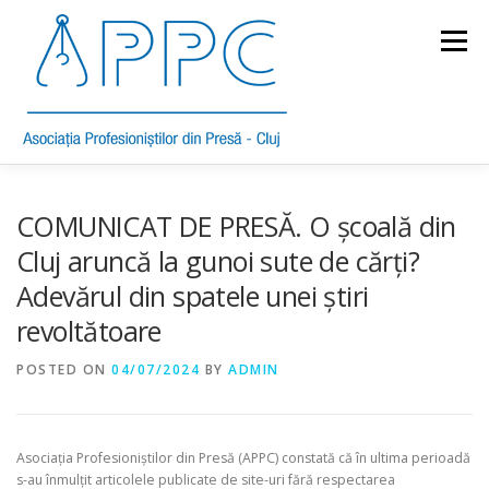
Skip
to
Menu
content
DESPRE APPC
STATUT
MEMBRI
ETICĂ
COMUNICAT DE PRESĂ. O școală din
Cluj aruncă la gunoi sute de cărți?
Adevărul din spatele unei știri
COMUNICATE
BUNE PRACTICI
PREMII
revoltătoare
POSTED ON
ANUAR 2020
04/07/2024
BY
ADMIN
Asociația Profesioniștilor din Presă (APPC) constată că în ultima perioadă
s-au înmulțit articolele publicate de site-uri fără respectarea