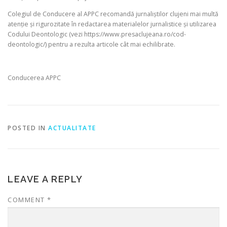
Colegiul de Conducere al APPC recomandă jurnaliștilor clujeni mai multă
atenție și rigurozitate în redactarea materialelor jurnalistice și utilizarea
Codului Deontologic (vezi https://www.presaclujeana.ro/cod-
deontologic/) pentru a rezulta articole cât mai echilibrate.
Conducerea APPC
POSTED IN
ACTUALITATE
LEAVE A REPLY
COMMENT
*