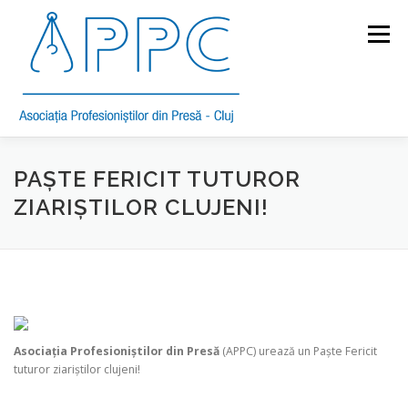
Skip
to
Menu
content
DESPRE APPC
STATUT
MEMBRI
ETICĂ
PAȘTE FERICIT TUTUROR
ZIARIȘTILOR CLUJENI!
COMUNICATE
BUNE PRACTICI
PREMII
ANUAR 2020
Asociația Profesioniștilor din Presă
(APPC) urează un Paște Fericit
tuturor ziariștilor clujeni!